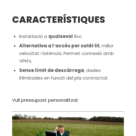
CARACTERÍSTIQUES
Instal·lació a
qualsevol
lloc.
Alternativa a l’accés per satèl·lit
, millor
velocitat i latència. Permet connexió amb
VPN’s.
Sense límit de descàrrega
, dades
il·limitades en funció del pla contractat.
Vull pressupost personalitzat