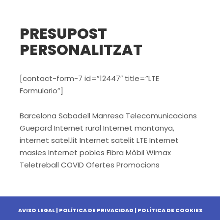
PRESUPOST
PERSONALITZAT
[contact-form-7 id=”12447″ title=”LTE
Formulario”]
Barcelona Sabadell Manresa Telecomunicacions
Guepard Internet rural Internet montanya,
internet satel.lit Internet satelit LTE Internet
masies Internet pobles Fibra Mòbil Wimax
Teletreball COVID Ofertes Promocions
AVISO LEGAL
|
POLÍTICA DE PRIVACIDAD
|
POLÍTICA DE COOKIES